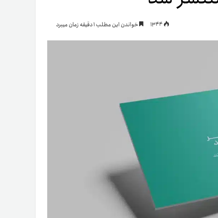
یمات
1344
خواندن این مطلب 1 دقیقه زمان میبرد
ج