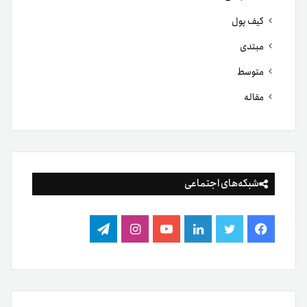
کیف پول
مبتدی
متوسط
مقاله
شبکه‌های اجتماعی
فیس
توییتر
لینکدین
یوتیوب
اینستاگرام
تلگرام
بوک