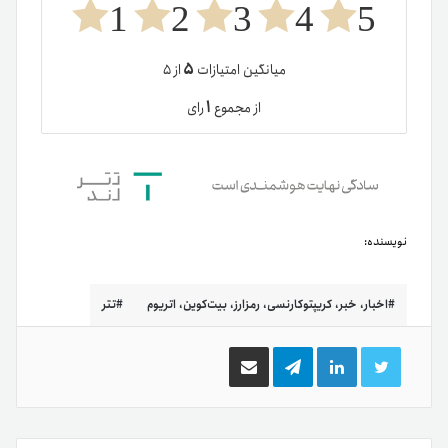
1
2
3
4
5
۵
میانگین امتیازات
از ۵
۱
از مجموع
رای
نویسنده:
اخبار، خبر، کریپتوکارنسی، رمزارز، بیت‌کوین، اتریوم
تتر
توییتر
لینکدین
تلگرام
اشتراک
گذاری
از
طریق
ایمیل