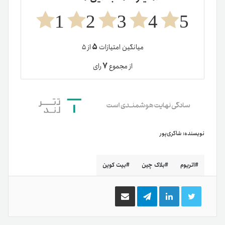
1
2
3
4
5
۵
میانگین امتیازات
از ۵
۷
از مجموع
رای
نویسنده:
شاکری‌پور
اتریوم
بلاک چین
بیت کوین
توییتر
لینکدین
تلگرام
اشتراک
گذاری
از
طریق