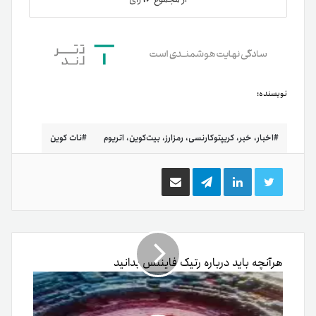
نویسنده:
اخبار، خبر، کریپتوکارنسی، رمزارز، بیت‌کوین، اتریوم
نات کوین
توییتر
لینکدین
تلگرام
اشتراک
گذاری
از
طریق
ایمیل
هرآنچه باید درباره رتیک فایننس بدانید