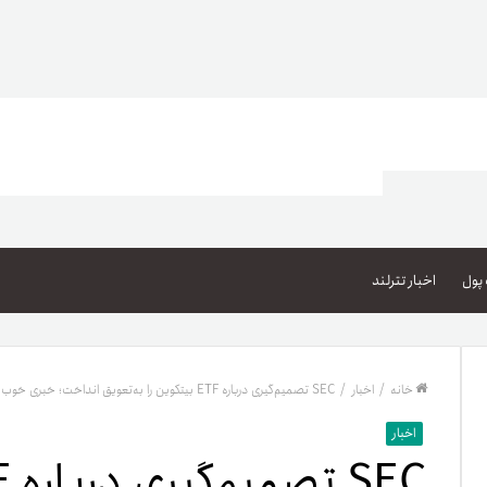
اعتبار خرید کالا
پاداش کیف‌پول تومانی
پول
اخبار تترلند
گیفت کارت
زبا
مهر تترلند
خانه
/
اخبار
/
SEC تصمیم‌گیری درباره ETF بیتکوین را به‌تعویق انداخت؛ خبری خوب یا بد برای بیتکوین؟
مشخ
اخبار
حسا