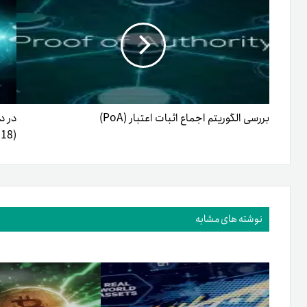
بررسی الگوریتم اجماع اثبات اعتبار (PoA)
در د
(18 تا 20مرداد1402)
نوشته های مشابه