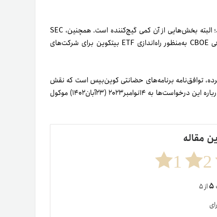
«بیانیه‌ای که SEC منتشر کرده، کاملاً عادی‌ است و نکته عجیبی ندارد؛ البته بخش‌هایی از آن کمی گیچ‌کننده‌ است. همچنین، SEC
فقط چند پاراگراف اول را نوشته و مابقی کپی‌پیست درخواست صرافی CBOE به‌منظور راه‌اندازی ETF بیتکوین برای شرکت‌های
حات بیشتری کرده، توافق‌نامه برنامه‌های حضانتی کوین‌بیس است که نقش
مهمی در تأیید نهایی ETF ایفا خواهد کرد. گفتنی‌ است تصمیم‌گیری درباره این درخواست‌ها به ۱۴نوامبر۲۰۲۳ (۲۳‌آبان۱۴۰۲) موکول
ین مقاله
1
2
۵
ت
از ۵
ای