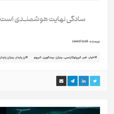
نویسنده:
saeed ezak
اخبار، خبر، کریپتوکارنسی، رمزارز، بیت‌کوین، اتریوم
ارز پایدار، رمزارز پایدا
توییتر
لینکدین
تلگرام
اشتراک
گذاری
از
طریق
ایمیل