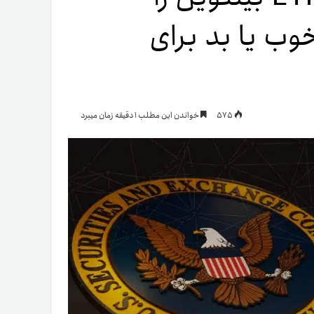
وب یا بد برای
یمات
ج
575
خواندن این مطلب 1 دقیقه زمان میبرد