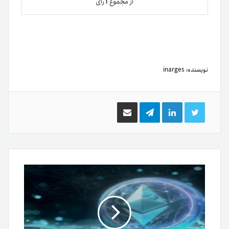
۱
از مجموع
رای
نویسنده:
inarges
توییتر
لینکدین
تلگرام
اشتراک
گذاری
از
طریق
ایمیل