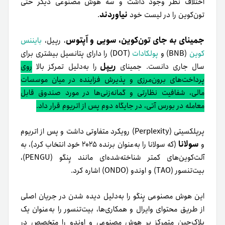
اختلاف نظر وجود داشت و سه هوش مصنوعی دیگر حتی
نیاوردند
تون‌کوین را در لیست خود
.
جمینای به جای تون‌کوین، سویی و اَپتوس
، رپیل،
بایننس
کوین
(BNB) و
پولکادات
(DOT) را دارای پتانسیل بیشتری برای
ریپل
سال جاری دانست. جمینای
را به‌دلیل تمرکز بالا
روی
پرداخت‌های برون‌مرزی و پذیرش فزاینده در میان موسسات
مالی، شفافیت نظارتی و گمانه‌زنی‌ها در مورد صندوق قابل
معامله در بورس آتی، در جایگاه دوم پس از اتریوم قرار داد.
پرپلکسیتی (Perplexity) رویکرد متفاوتی داشت و پس از اتریوم
سولانا
و
(که سولانا را به‌عنوان برنده ۲۰۲۵ خود انتخاب کرد)، به
آلت‌کوین‌های کمتر شناخته‌شده‌ای مانند پِنگو (PENGU)،
بیت‌تنسور (TAO) و اوندو (ONDO) اشاره کرد.
این هوش مصنوعی پِنگو را به‌دلیل دیده شدن در جریان اصلی
از طریق محتوای وایرال و همکاری‌ها، بیت‌تنسور را به‌عنوان یک
بلاک‌چین متمرکز بر هوش مصنوعی و اوندو را متخصص در