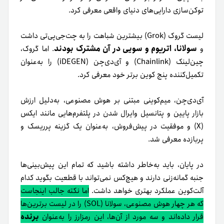
توکن‌سازی دارایی‌های دنیای واقعی معرفی کرد.
لیست گروک (Grok) بیشترین شباهت را به چت‌جی‌پی‌تی داشت
سولانا، اتریوم و سویی در آن مشترک بودند
و
. اما گروک،
چین‌لینک (Chainlink) و آی‌دی‌جِن (iDEGEN) را به‌عنوان
تکمیل‌کننده پنج کوین برتر خود معرفی کرد.
آی‌دی‌جِن، میم‌کوینی مبتنی بر هوش مصنوعی، به‌دلیل ارزش
بازار پایین و پتانسیل وایرال شدن در پلتفرم‌هایی مانند ایکس
(X) و موفقیت در پیش‌فروش، به‌عنوان یک گزینه پرریسک و
پربازده معرفی شد.
در پایان، باید به‌خاطر داشته باشید که تمام این پیش‌بینی‌ها
جنبه گمانه‌زنی دارند و هیچ‌کس نمی‌تواند با قطعیت بگوید کدام
آلت‌کوین عملکرد بهتری خواهد داشت.
اما نکته جالب اینجاست
که هر چهار هوش مصنوعی، سولانا (SOL) را در لیست برترین‌ها
برنده
قرار داده‌اند و سه مورد از آن‌ها، این رمزارز را به‌عنوان