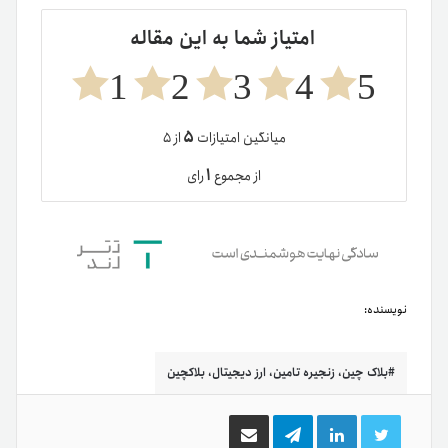
امتیاز شما به این مقاله
1
2
3
4
5
۵
میانگین امتیازات
از ۵
۱
از مجموع
رای
نویسنده:
بلاک چین، زنجیره تامین، ارز دیجیتال، بلاکچین
توییتر
لینکدین
تلگرام
اشتراک