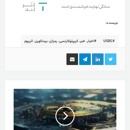
نویسنده:
USDC
اخبار، خبر، کریپتوکارنسی، رمزارز، بیت‌کوین، اتریوم
توییتر
لینکدین
تلگرام
اشتراک
گذاری
از
طریق
ایمیل