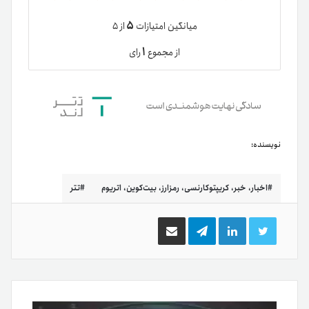
۵
میانگین امتیازات
از ۵
۱
از مجموع
رای
نویسنده:
اخبار، خبر، کریپتوکارنسی، رمزارز، بیت‌کوین، اتریوم
تتر
توییتر
لینکدین
تلگرام
اشتراک
گذاری
از
طریق
ایمیل