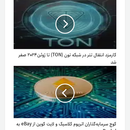
کارمزد انتقال تتر در شبکه تون (TON) تا ژوئن۲۰۲۴ صفر
شد
کوچ سرمایه‌گذاران اتریوم کلاسیک و لایت کوین از eBay به