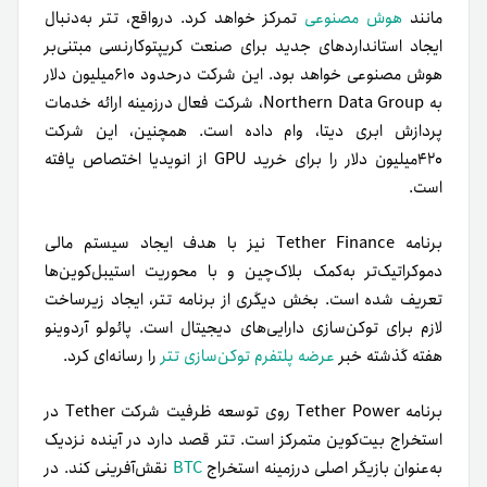
مانند
هوش مصنوعی
تمرکز خواهد کرد. درواقع، تتر به‌دنبال
ایجاد استانداردهای جدید برای صنعت کریپتوکارنسی مبتنی‌بر
هوش مصنوعی خواهد بود. این شرکت درحدود ۶۱۰میلیون دلار
به Northern Data Group، شرکت فعال درزمینه ارائه خدمات
پردازش ابری دیتا، وام داده است. همچنین، این شرکت
۴۲۰میلیون دلار را برای خرید GPU از انویدیا اختصاص یافته
است.
برنامه Tether Finance نیز با هدف ایجاد سیستم مالی
دموکراتیک‌تر به‌کمک بلاک‌چین و با محوریت استیبل‌کوین‌ها
تعریف شده است. بخش دیگری از برنامه تتر، ایجاد زیرساخت
لازم برای توکن‌سازی دارایی‌های دیجیتال است. پائولو آردوینو
هفته گذشته خبر
عرضه پلتفرم توکن‌سازی تتر
را رسانه‌ای کرد.
برنامه Tether Power روی توسعه ظرفیت شرکت Tether در
استخراج بیت‌کوین متمرکز است. تتر قصد دارد در آینده نزدیک
به‌عنوان بازیگر اصلی در‌زمینه استخراج
BTC
نقش‌آفرینی کند. در