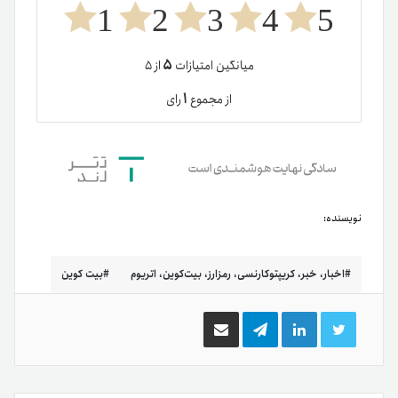
1
2
3
4
5
۵
میانگین امتیازات
از ۵
۱
از مجموع
رای
نویسنده:
اخبار، خبر، کریپتوکارنسی، رمزارز، بیت‌کوین، اتریوم
بیت کوین
توییتر
لینکدین
تلگرام
اشتراک
گذاری
از
طریق
ایمیل