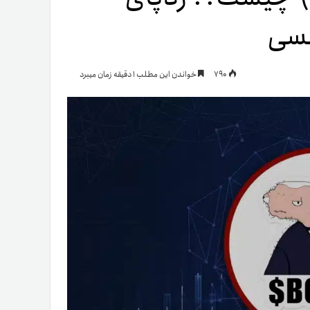
نسی
یمات
790
خواندن این مطلب 1 دقیقه زمان میبرد
ج