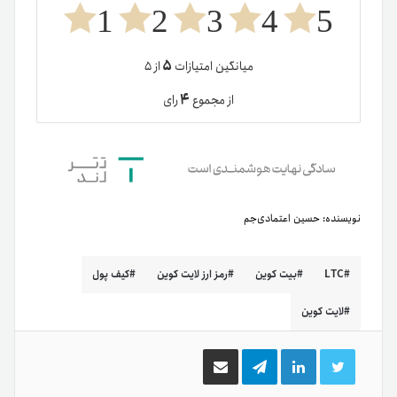
1
2
3
4
5
۵
میانگین امتیازات
از ۵
۴
از مجموع
رای
نویسنده:
حسین اعتمادی‌جم
LTC
بیت کوین
رمز ارز لایت کوین
کیف پول
لایت کوین
توییتر
لینکدین
تلگرام
اشتراک
گذاری