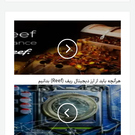
از
طریق
ایمیل
هرآنچه باید از ارز دیجیتال ریف (Reef) بدانیم