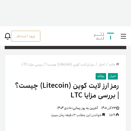
ورود / ثبت‌نام
جستج
خانه
/
اخبار
/
رمز ارز لایت کوین (Litecoin) چیست؟ | بررسی مزایا LTC
اخبار
مقاله
رمز ارز لایت کوین (Litecoin) چیست؟
| بررسی مزایا LTC
۲۳ آذر ۱۴۰۱
آخرین به روز رسانی:
۱۰ دی ۱۴۰۴
1519
خواندن این مطلب 3 دقیقه زمان میبرد