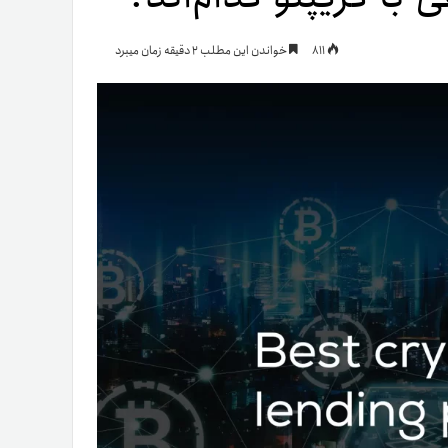
یمات
811
خواندن این مطلب 2 دقیقه زمان میبرد
ج