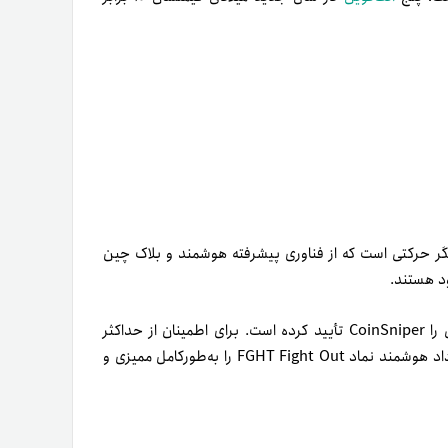
کاری برای کسب درآمد (M2E) یا فضای حسگر حرکتی است که از فناوری پیشرفته هوشمند و بلاک چین
ود هستند.
از این پروژه تیمی بسیار با‌تجربه و doxx پشتیبانی می‌کند که همگی را CoinSniper تأیید کرده است. برای اطمینان از حداکثر
، قرارداد هوشمند نماد FGHT Fight Out را به‌طور‌کامل ممیزی و