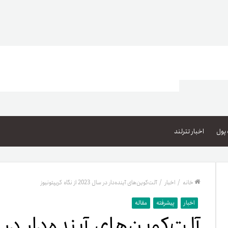
اعتبار خرید کالا
پاداش کیف‌پول تومانی
پول
اخبار تترلند
گیفت کارت
زبا
مهر تترلند
خانه
/
اخبار
/
آلت‌کوین‌های آینده‌دار در سال 2023 از نگاه کریپتونیوز
مشخ
اخبار
پیشرفته
مقاله
حسا