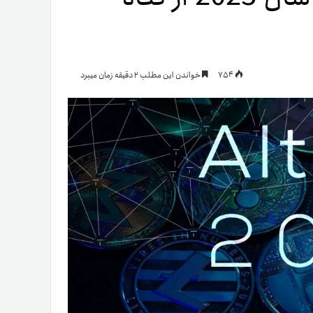
یمات
754
خواندن این مطلب 2 دقیقه زمان میبرد
ج