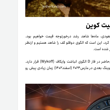
بیت کوین
 صعودی، ماه‌ها شاهد رشد درخورتوجه قیمت خواهیم بود.
رد، این است که الگوی دوقلو کف را شاهد هستیم و از‌نظر
با‌این‌حال، استاک‌مانی تأکید می‌کند که ارزدیجیتال بیت کوین در‌حال‌حاضر در فاز D الگوی انباشت وایکاف (Wykoff) قرار دارد.
در‌نتیجه، هنوز برای اعلام آغاز روند صعودی خیلی زود است؛ زیرا تا هاوینگ بعدی در مارس۲۰۲۴ (اسفند۱۴۰۲) زمان زیادی پیش رو