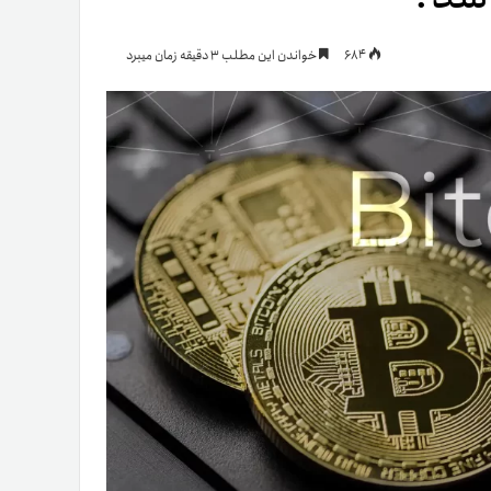
یمات
684
خواندن این مطلب 3 دقیقه زمان میبرد
ج