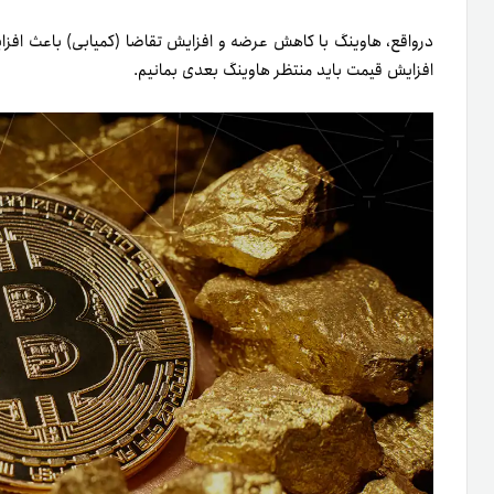
در‌واقع، هاوینگ با کاهش عرضه و افزایش تقاضا (کمیابی) باعث افز
افزایش قیمت باید منتظر هاوینگ بعدی بمانیم.