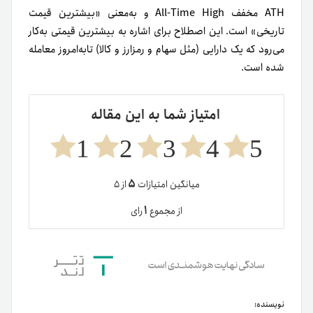
ATH مخفف All-Time High و به‌معنی «بیشترین قیمت
تاریخی» است. این اصطلاح برای اشاره به بیشترین قیمتی به‌کار
می‌رود که یک دارایی (مثل سهام و رمزارز و کالا) تا‌به‌امروز معامله
شده است.
امتیاز شما به این مقاله
1
2
3
4
5
۵
میانگین امتیازات
از ۵
۱
از مجموع
رای
نویسنده: