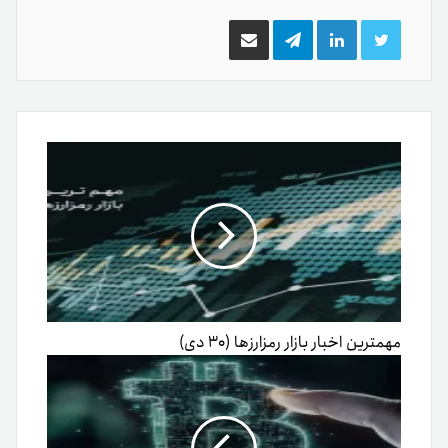
توییتر
لینکدین
تلگرام
اشتراک
گذاری
از
طریق
ایمیل
مهمترین اخبار بازار رمزارزها (۳۰ دی)