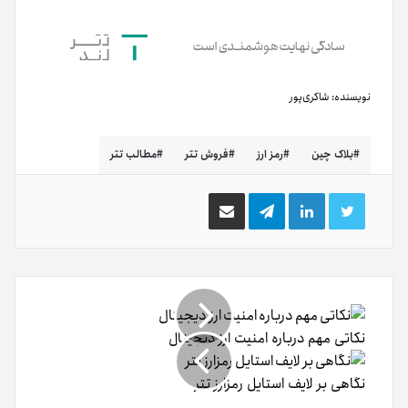
نکاتی مهم درباره امنیت ارز دیجیتال
نگاهی بر لایف استایل رمزارز تتر
نوشته های مشابه
اکوترا (Ecoterra) چیست؟؛ رمزارز سبز و دوستدار محیط‌زیست