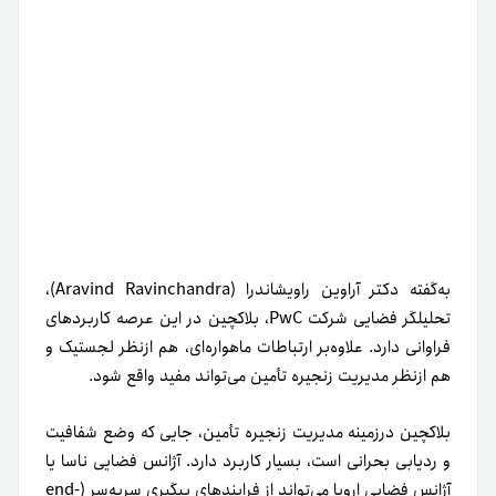
به‌گفته‌ دکتر آراوین راویشاندرا (Aravind Ravinchandra)،
تحلیلگر فضایی شرکت PwC، بلاکچین در این عرصه کاربردهای
فراوانی دارد. علاوه‌بر ارتباطات ماهواره‌ای، هم از‌نظر لجستیک و
هم ازنظر مدیریت زنجیره‌ تأمین می‌تواند مفید واقع شود.
بلاکچین در‌زمینه‌ مدیریت زنجیره‌ تأمین، جایی که وضع شفافیت
و ردیابی بحرانی است، بسیار کاربرد دارد. آژانس‌ فضایی ناسا یا
آژانس فضایی اروپا می‌تواند از فرایند‌های پیگیری سربه‌سر (end-
to-end tracking) زنجیره‌ تأمین برای پروژه‌های مهم مثل
(NASA Commercial Crew) استفاده کند.
برای مثال، شرکت SpaceChain مدتی است که در این زمینه
فعالیت می‌کند و مشغول توسعه‌ و به‌کارگیری ماهواره‌ای مبتنی‌بر
تکنولوژی بلاکچین است. این ماهواره می‌تواند سیستم عملیاتی
منبع‌باز (Open-Source) را برای توسعه‌ برنامه‌های فضایی