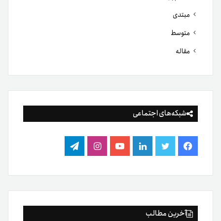
آخرین مطالب
۵ اتفاق مهم بازار رمزارز در هفته گذشته که نباید از دست بدهید
چه بر سر دوج کوین آمده است؟ بررسی دلایل افت محبوب‌ترین
میم‌کوین بازار
چرا قیمت رمزارزها در ۲۴ ساعت گذشته کاهش یافت؟ از تنش
ایران و آمریکا تا فشار فروش در بازار
آیا مرداد ماه معمولا برای بیت‌کوین ماه نزولی است؟ بررسی
عملکرد تاریخی بیت‌کوین در آگوست
پول‌شویی با رمزارزها چقدر واقعیت دارد؟ بررسی آمارها، روش‌ها
و باورهای اشتباه
۵ شاخص آنچین که قبل از خرید بیت‌کوین باید بررسی کنید