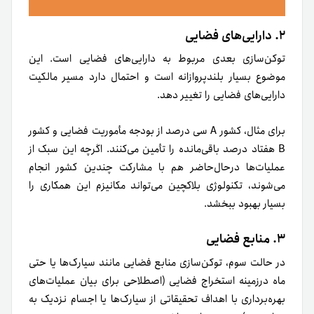
برای مثال، کشور A سی درصد از بودجه‌ مأموریت فضایی و کشور
B هفتاد درصد باقی‌مانده را تأمین می‌کنند. اگرچه این سبک از
عملیات‌ها درحال‌حاضر هم با مشارکت چندین کشور انجام
می‌شوند، تکنولوژی بلاکچین می‌تواند مکانیزم این همکاری را
بسیار بهبود ببخشد.
٣. منابع فضایی
در حالت سوم، توکن‌سازی منابع فضایی مانند سیارک‌ها یا حتی
ماه درزمینه‌ استخراج فضایی (اصطلاحی برای بیان عملیات‌های
بهره‌برداری با اهداف تحقیقاتی از سیارک‌ها یا اجسام نزدیک به
مدار زمین) وجود خواهد داشت.
با‌این‌حال، پیش‌بینی می‌شود که این فرایند در چند سال آینده،
با‌توجه‌به علاقه‌ای که NASA برای فرود و تحقیق مجدد روی ماه
با
مأموریت آرتمیس
(Artemis) نشان داده است، عملی خواهد
شد.