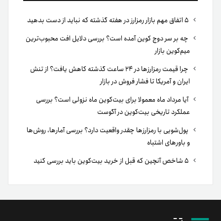
ما در تترلند با هدف ایجاد بستری امن به‌منظور تبادل
ارز پایدار تتر با تومان، گامی نو در ارائه سرویس‌های
تبادل تتر برداشتیم و پیش‌بردن تمامی فرایندهای
تبادل تتر را در کمال هوشمندی و درعین حفظ سادگی
برای بهبود مستمر فضای رمزارزی کشور، رسالت خود
می‌دانیم.
برند متریال
معامله آسان