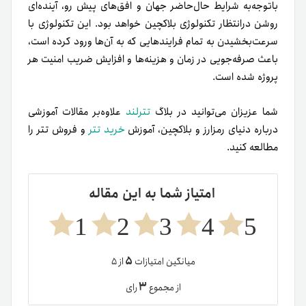
۵
میانگین امتیازات
از ۵
۳
از مجموع
رای
نویسنده:
شاکری‌پور
بلاک چین
رمز ارز
فروش تتر
مطالب تتر
توییتر
لینکدین
تلگرام
اشتراک
گذاری
از
طریق
ایمیل