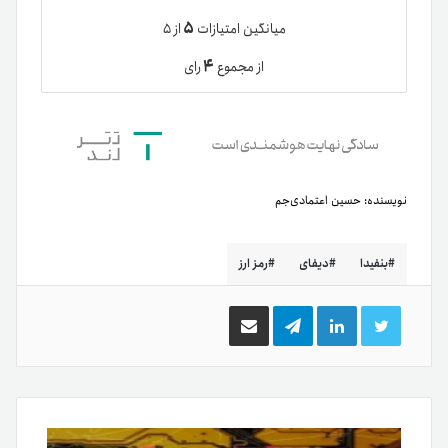
۵
میانگین امتیازات
از ۵
۴
از مجموع
رای
نویسنده:
حسین اعتمادی‌جم
بنفیدا
دیفای
رمز ارز
توییتر
لینکدین
تلگرام
اشتراک
گذاری
از
طریق
ایمیل