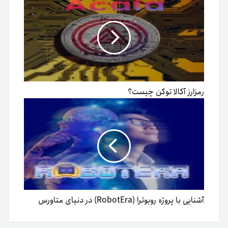
رمزارز آکالا توکن چیست؟
آشنایی با پروژه روبوترا (RobotEra) در دنیای متاورس