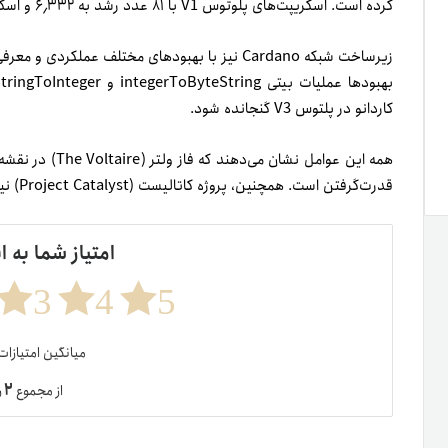
کرده است. اسکریپت‌های پلوتوس V1‌ با ۸۱ عدد رشد به ۶٫۳۳۲ و اسکرپیت‌های V2‌ با ۱۳٫۰۹۱ عدد رشد به ۱۷٫۷۱۸ رسیده‌اند.
زیرساخت شبکه Cardano نیز با بهبودهای مختلف عم
کاردانو در پلتوس V3 گنجانده شود.
قدرت‌گرفتن است. همچنین، پروژه کاتالیست (Project Catalyst) نیز با شروع رأی‌گیری Fund11 وارد مرحله جدیدی شده است.
امتیاز شما به ا
3
4
5
میانگین امتیازا
۲
از مجموع
ر