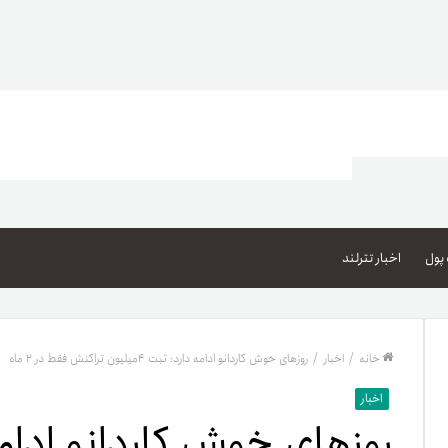
اعتبار خرید کالا
پاداش کیف‌پول تومانی
پول
اخبار تترلند
گیفت کارت
زبا
مهر تترلند
خانه
/
اخبار
/
روزهای خوش کاردانو ادامه دارد: ثبت ۴میلیون تراکنش فقط در ۲ ماه
مشخ
اخبار
حسا