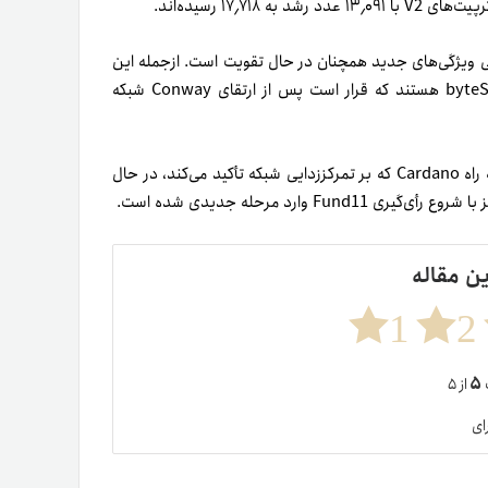
لکردی و معرفی ویژگی‌های جدید همچنان در حال تقویت است. ازجمله این
بهبودها عملیات بیتی integerToByteString و byteStringToInteger هستند که قرار است پس از ارتقای Conway شبکه
همه این عوامل نشان می‌دهند که فاز ولتر (The Voltaire) در نقشه راه Cardano که بر تمرکززدایی شبکه تأکید می‌کند، در حال
ین مقاله
1
2
۵
ت
از ۵
ای