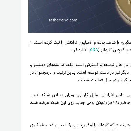
شبکه بلاک‌چین کاردانو در ۲ ماه اخیر ازلحاظ تعداد تراکنش رشد چشمگیری را شاهد بوده و ۴میلیون تراکنش را ثبت کرده است. از
بلاک‌چین کاردانو (
ADA
) اشاره کرد.
نو به‌طرز چشمگیری در حال توسعه و گسترش است. فقط در ماه‌های دسامبر و
دازی شده و ۱۷پروژه دیگر نیز در دست توسعه است. بدین‌ترتیب و درمجموع، در
ن عامل افزایش تمایل کاربران رمزارز به این شبکه است.
استانداردهای توکن شبکه Cardano به ۱۳٫۰۱۹ افزایش یافته و در‌حال‌حاضر ۴۸۰هزار توکن بومی جدید روی این شبکه عرضه شده
ی پلوتوس (Plutus) که قراردادهای هوشمند شبکه کاردانو را امکان‌پذیر می‌کند، نیز رشد چشمگیری