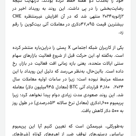
خود را به‌مدت دو هفته حفظ کرده بودند، در‌نهایت نتیجه
رضایت‌بخشی را در پی داشت. این روند به رویداد اخیر در
۲ژانویه۲۰۲۴ منتهی شد که در آن افزایش غیرمنتظره CME
بیشترین قیمت ۴۷,۰۹۵دلاری در معاملات آتی بیت‌کوین را رقم
زد.
یکی از کاربران شبکه اجتماعی X پستی را دراین‌باره منتشر کرده
است. به‌گفته او، این حرکت قبل از شروع فعالیت بازارهای سهام
سنتی ایالات متحده، یعنی بازه زمانی افت فعالیت در بازار، رخ‌
داده است. بااین‌حال، به‌نظر می‌رسد که دلیل این رویداد با این
مسئله مرتبط نبوده است؛ زیرا در ساعات اولیه معاملات سال
۲۰۲۴، ۴,۱۸۰ قرارداد آتی BTC (معادل ۹۴۵میلیون دلار) معامله
شد. این روند صعودی مدت زیادی دوام پیدا نخواهد کرد؛ زیرا
پریمیوم ۱,۶۰۰دلاری (معادل نرخ سالانه ۵۳درصدی) در طول روز
به ۵۰۰ دلار کاهش یافت.
به‌طورکلی، غیرممکن است که تعیین کنیم آیا این پریمیوم
بر‌اساس دستورهای توقف ضرر از اهرم‌های کوتاه (شرط‌های