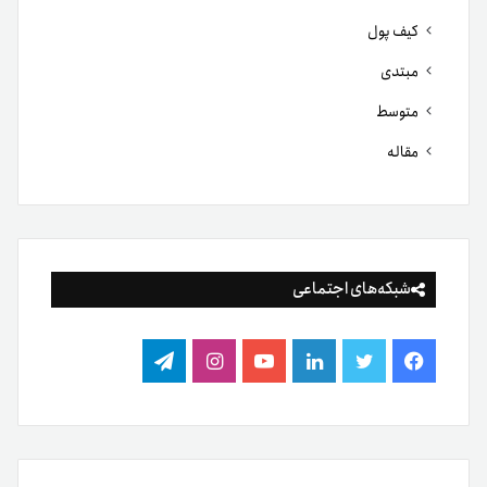
کیف پول
مبتدی
متوسط
مقاله
شبکه‌های اجتماعی
فیس
توییتر
لینکدین
یوتیوب
اینستاگرام
تلگرام
بوک