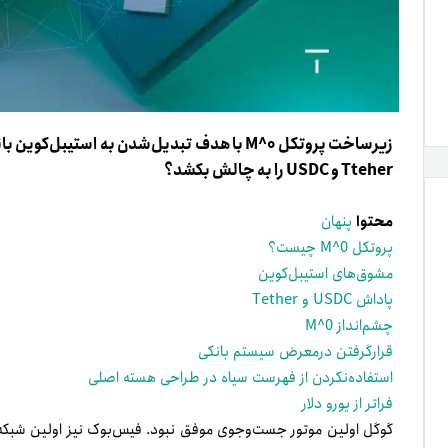
زیرساخت پروتکل M^0 با هدف تبدیل‌شدن به استیب
Tteher و USDC را به چالش بکشد؟
محتوا
پنهان
پروتکل M^0 چیست؟
مشوق‌های استیبل‌کوین
پاداش USDC و Tether
چشم‌انداز M^0
قرارگرفتن درمعرض سیستم بانکی
استفاده‌نکردن از فهرست سیاه در طراحی هسته اصلی
فراتر از یورو دلار