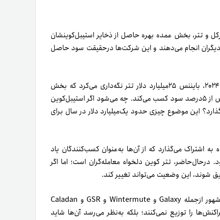
رکل و تتر، بخش عمده بهره حاصل از ذخایر استیبل‌کوینشان
ا دیگران انجام می‌دهند و این شرکت‌ها درحقیقت سود حاصل
برای مثال، صرافی رمزارز بایننس را در نظر بگیرید. در ابتدای ژوئن‌۲۰۲۴، بایننس ۲۵میلیارد دلار تتر نگه‌داری می‌کرد که بخش
زیادی از آن به‌نمایندگی از مشتریان بود. تتر از این ۲۵میلیارد دلار بیش از ۵درصد سود کسب می‌کند. چه می‌شود اگر استیبل‌کوین
ا بایننس (مثلاً ۴‌درصد) به اشتراک بگذارد؟ این موضوع چیزی حدود یک‌میلیارد دلار در سال برای
ید‌شده به اشتراک می‌گذارد که از آن‌ها به‌عنوان کسب‌کنندگان یاد
. درحال‌حاضر، تتر کوین دلخواه معامله‌گران است؛ اما اگر
یق شوند، این وضعیت می‌تواند تغییر کند.
تصادفی نیست که پشتیبان‌های جدید M^0 تعدادی از بازارگردان مشهور ازجمله Galaxy و Wintermute و GSR و Caladan
اش‌ تراکنش‌ها را توزیع نمی‌کنند؛ بلکه به‌نظر می‌رسد آن‌ها شاید