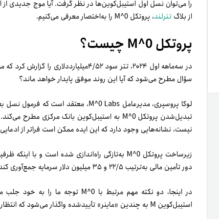
را می‌توان نسل اول استیبل‌کوین‌ها در نظر گرفت. آیا موج جدیدی از 
از بلاگ
تترلند
، پروتکل M^0 را به‌اختصار معرفی می‌کنیم.
پروتکل M^0 چیست؟
در سه‌ماهه اول ۲۰۲۴، تتر سود ۴/۵۲میلیاردد
سؤال مطرح می‌شود که آیا این روند موفق پایدار خواهد ماند؟
لوکا پروسپری، مدیرعامل M^0 Labs، معتقد ا
تبدیل‌شدن پروتکل M^0 به استیبل‌کوین بانک مرکزی م
نیست، نشانه‌هایی وجود دارد که این ایده ممکن است فراتر از ادعایی ب
زیرساخت پروتکل M^0 به‌تازگی راه‌اندازی شده است و 
دور تأمین مالی به‌ترتیب ۲۲/۵ و ۳۵ میلیون دلار سرمایه جمع‌آوری کند.
استیبل‌کوین M به چندین «ماینر» تأییدشده واگذار می‌شود که انتظار می‌رود با مقررات محلی خود مطابقت داشته باشند.