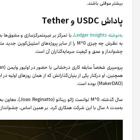
بیشتر موقتی باشند.
پاداش USDC و Tether
به‌نوشته Ledger Insights
به نظرش چه چیزی M^0 را از سایر پروژه‌های استیبل‌ک
چشم‌انداز و عمق و کیفیت سرمایه‌گذاران آن است.
همچنین، او در‌کنار یکی از بنیان‌گذارانش که از همان روزهای اولیه در
(MakerDAO) بوده است.
سال گذشته، M^0 توا
به‌مدت ۸ سال با این شرکت همکاری کرد. بر همین اساس، چشم‌انداز مطرح‌شده برای توسعه M^0، جنبه جالب‌ آن است.