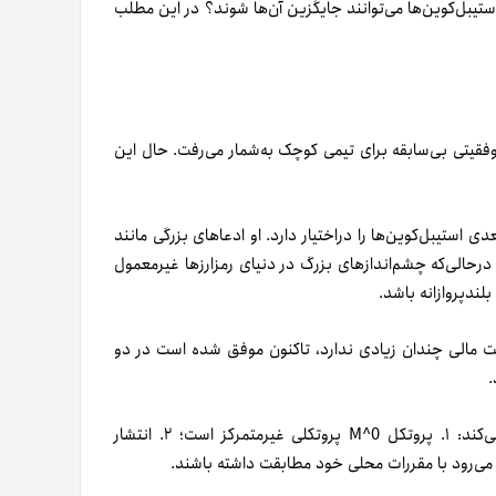
استیبل‌کوین‌ها می‌توانند جایگزین آن‌ها شوند؟ در این مطلب
لاری را گزارش کرد که موفقیتی بی‌سابقه برای تیمی کوچک به‌شمار می‌رفت. حال این
ست که فرمول نسل بعدی استیبل‌کوین‌ها را دراختیار دارد. او ادعاهای بزرگی مانند
طرح می‌کند. درحالی‌که چشم‌اندازهای بزرگ در دنیای رمزارزها غیرمعمول
لندپروازانه باشد.
با اینکه ظرفیت مالی چندان زیادی ندارد، تا‌کنون موفق شده است در دو
در اینجا، دو نکته مهم مرتبط با M^0 توجه ما را به خود جلب می‌کند: ۱. پروتکل M^0 پروتکلی غیرمتمرکز است؛ ۲. انتشار