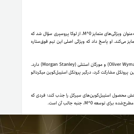
، با تمرکز بر غیرمتمرکزسازی و مشوق‌ها به‌عنوان ویژگی‌های متمایز M^0، از لوکا پروسپری سؤال شد که
وین جدید متمایز می‌کند. او پاسخ داد که ویژگی اصلی این تیم فوق‌ستاره
پروسپری شخصاً سابقه کاری درخشانی با حضور در اولیور وایمن (Oliver Wyman) و مورگان استنلی (Morgan Stanley) دارد.
 این پروتکل مشارکت کرد، درگیر پروتکل استیبل‌کوین میکردائو
نست ژائو ریناتو (Joao Reginatto)، معاون بخش محصول استیبل‌کوین‌های سیرکل را جذب کند؛ فردی که