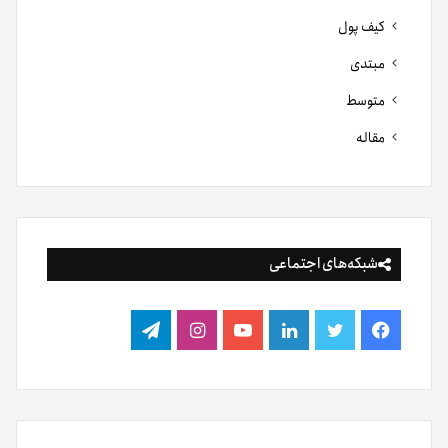
کیف پول
مبتدی
متوسط
مقاله
شبکه‌های اجتماعی
فیس
توییتر
لینکدین
یوتیوب
اینستاگرام
تلگرام
بوک