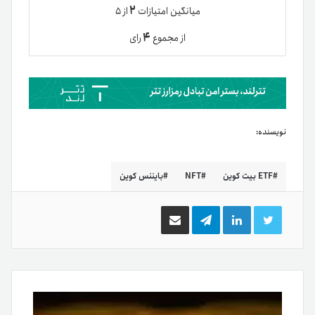
۲
میانگین امتیازات
از ۵
۴
از مجموع
رای
نویسنده:
ETF بیت کوین
NFT
بایننس کوین
توییتر
لینکدین
تلگرام
اشتراک
گذاری
از
طریق
ایمیل