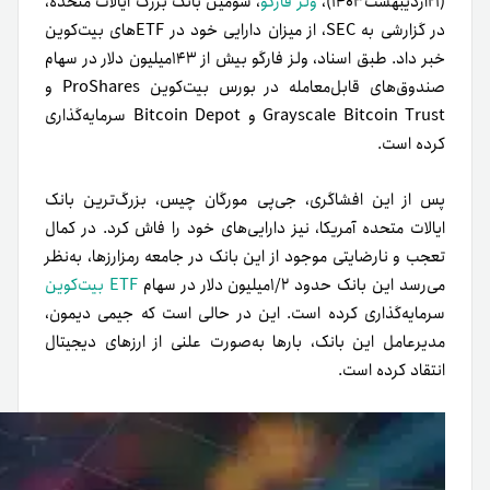
(۲۱اردیبهشت۱۴۰۳)،
ولز فارگو
، سومین بانک بزرگ ایالات متحده،
در گزارشی به SEC، از میزان دارایی خود در ETFهای بیت‌کوین
خبر داد. طبق اسناد، ولز فارگو بیش از ۱۴۳میلیون دلار در سهام
صندوق‌های قابل‌معامله در بورس بیت‌کوین ProShares و
Grayscale Bitcoin Trust و Bitcoin Depot سرمایه‌گذاری
کرده است.
پس از این افشاگری، جی‌پی مورگان چیس، بزرگ‌ترین بانک
ایالات متحده آمریکا، نیز دارایی‌های خود را فاش کرد. در کمال
تعجب و نارضایتی‌ موجود از این بانک در جامعه رمزارزها، به‌نظر
می‌رسد این بانک حدود ۱/۲میلیون دلار در سهام
ETF بیت‌کوین
سرمایه‌گذاری کرده است. این در حالی‌ است که جیمی دیمون،
مدیرعامل این بانک، بارها به‌صورت علنی از ارزهای دیجیتال
انتقاد کرده است.