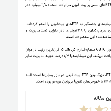
گزینه‌های سرمایه‌گذاری شروع کرد. از زمان راه‌اندازی در ژانویه۲۰۲۴، ETFهای مبتنی‌بر بیت کوین در ایالات متحده ۱۱/۸میلیارد دلار
در هفته‌های گذشته، دیگر مؤسسه‌های مالی بزرگ نیز تخصیص سرمایه‌های چشمگیر به ETFهای بیت‌کوین را اعلام کرده‌اند.
تاکنون، Susquehanna International Group، ازجمله شرکت‌های سرمایه‌گذاری با ۴۳۸میلیارد دلار دارایی تحت‌مدیریت و
نکته جالب اینجاست که هم ولز فارگو و هم Susquehanna بیشتر روی GBTC سرمایه‌گذاری کرده‌اند که گران‌ترین رقیب در میان
تمامی رقبا است. صندوق مذکور ۱/۵درصد در سال هزینه مدیریت دریافت می‌کند. این در‌مقایسه‌با ۰/۳درصد هزینه مدیریت سایر
در‌حال‌حاضر، گری‌اسکیل به‌لطف ذخایر بیت‌کوین قبل از راه‌اندازی ETF، بزرگ‌ترین ETF بیت کوین در بازار رمزارزها است؛ البته
ین مقاله
1
2