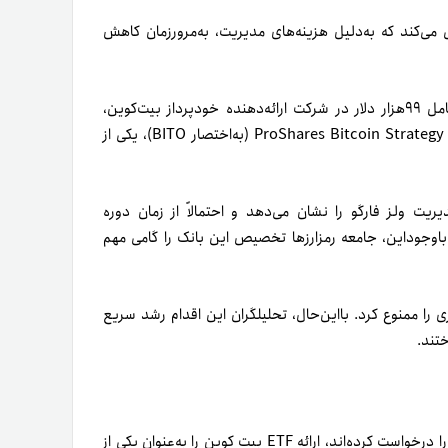
ود را مستقیماً با مقدار ثابتی از BTC پشتیبانی می‌کند که به‌دلیل هزینه‌های مدیریت، به‌مرورزمان کاهش
، دو سرمایه‌گذاری دیگر مرتبط با بیت کوین شامل ۹۹هزار دلار در شرکت ارائه‌دهنده خودپرداز بیت‌کوین،
Bitcoin Depot و ۱/۲میلیون دلار در صندوق قابل‌معامله در بورس ProShares Bitcoin Strategy (به‌اختصار BITO)، یکی از
لیارد دلار دارایی تحت‌مدیریت ولز فارگو را نشان می‌دهد و احتمالاً از زمان دوره
وجوداین‌، جامعه رمزارزها تخصیص این بانک را گامی مهم
اعتباری را ممنوع کرد. بااین‌حال، تحلیلگران این اقدام رشد سریع
تند.
ولز فارگو از فوریه۲۰۲۴ برای مشتریانی که به‌طور خاص این محصول را درخواست کرده‌اند، ارائه ETF بیت کوین را به‌عنوان یکی از