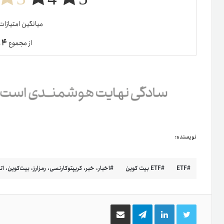
میانگین امتیازا
۴
از مجموع
ر
نویسنده:
ETF
ETF بیت کوین
اخبار، خبر، کریپتوکارنسی، رمزارز، بیت‌کوین، ات
توییتر
لینکدین
تلگرام
اشتراک