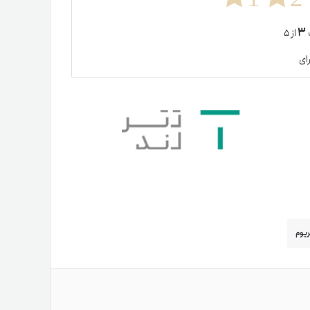
۳
ت
از ۵
ای
ریوم