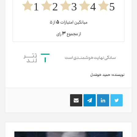
1
2
3
4
5
۵
میانگین امتیازات
از ۵
۳
از مجموع
رای
نویسنده:
حمید خوشدل
توییتر
لینکدین
تلگرام
اشتراک
گذاری
از
طریق
ایمیل