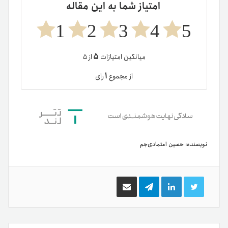
امتیاز شما به این مقاله
1
2
3
4
5
۵
میانگین امتیازات
از ۵
۱
از مجموع
رای
نویسنده:
حسین اعتمادی‌جم
توییتر
لینکدین
تلگرام
اشتراک
گذاری
از
طریق
ایمیل