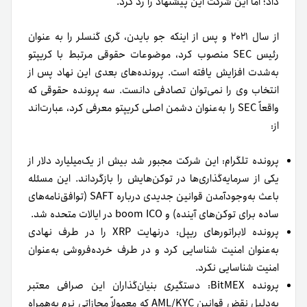
داد؛ اما این شرکت این پیشنهاد را رد کرد.
از سال ۲۰۲۱ و پس از اینکه جو بایدن، گری گنسلر را به عنوان
رئیس SEC منصوب کرد، موضوعات حقوقی مرتبط با کریپتو
به‌شدت افزایش یافته است. پرونده‌های بعدی این نهاد پس از
انتخاب وی را نمی‌توان تصادفی دانست. سه پرونده حقوقی که
واقعاً SEC را به‌عنوان دشمن اصلی کریپتو معرفی کرد، عبارت‌اند
از:
پرونده تلگرام: این شرکت مجبور شد بیش از یک‌میلیارد دلار از
یکی از سرمایه‌گذاری‌ها در توکن‌هایش را بازگرداند. این مسئله
باعث به‌وجود‌آمدن قوانین جدیدی درباره SAFT (توافق‌نامه‌های
ساده برای توکن‌های آینده) و boom ICO در ایالات متحده شد.
پرونده لابراتورهای ریپل: درنهایت XRP را در طرف نهادی
به‌عنوان امنیت شناسایی کرد و در طرف خرده‌فروشی به‌عنوان
امنیت شناسایی نکرد.
پرونده BitMEX: دستگیری بنیان‌گذاران این صرافی معتبر
به‌دلیل نقض قوانین AML/KYC که معمولاً مجازاتی نرم به‌همراه