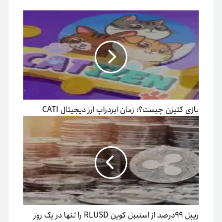
بازی کتیزن چیست؟؛ زمان ایردراپ ارز دیجیتال CATI
ریپل ۹۹درصد از استیبل کوین RLUSD را تنها در یک روز