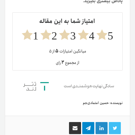
پاداش بیشتری بگیرید.
امتیاز شما به این مقاله
1
2
3
4
5
۵
میانگین امتیازات
از ۵
۲
از مجموع
رای
نویسنده:
حسین اعتمادی‌جم
توییتر
لینکدین
تلگرام
اشتراک
گذاری