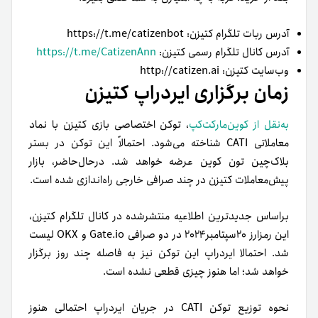
آدرس ربات تلگرام کتیزن: https://t.me/catizenbot
آدرس کانال تلگرام رسمی کتیزن:
https://t.me/CatizenAnn
وب‌سایت کتیزن: http://catizen.ai
زمان برگزاری ایردراپ کتیزن
به‌نقل از کوین‌مارکت‌کپ
، توکن اختصاصی بازی کتیزن با نماد
معاملاتی CATI شناخته می‌شود. احتمالاً این توکن در بستر
بلاک‌چین تون کوین عرضه خواهد شد. در‌حال‌حاضر، بازار
پیش‌معاملات کتیزن در چند صرافی خارجی راه‌اندازی شده است.
براساس جدیدترین اطلاعیه منتشر‌شده در کانال تلگرام کتیزن،
این رمزارز ۲۰سپتامبر۲۰۲۴ در دو صرافی Gate.io و OKX لیست
شد. احتمالا ایردراپ این توکن نیز به فاصله چند روز برگزار
خواهد شد؛ اما هنوز چیزی قطعی نشده است.
نحوه توزیع توکن CATI در جریان ایردراپ احتمالی هنوز