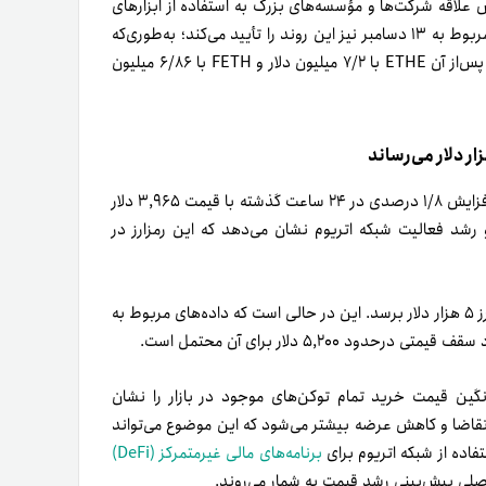
ش علاقه شرکت‌ها و مؤسسه‌های بزرگ به استفاده از ابزارهای
مالی مانند ETF برای سرمایه‌گذاری در رمزارزهاست. داده‌های روزانه مربوط به ۱۳ دسامبر نیز این روند را تأیید می‌کند؛ به‌طوری‌که
ETF بلک‌راک (ETHA) توانست ۹/۵ میلیون دلار ورودی داشته باشد. پس‌از آن ETHE با ۷/۲ میلیون دلار و FETH با ۶/۸۶ میلیون
، اتریوم، دومین رمزارز بزرگ از‌نظر ارزش بازار، با افزایش ۱/۸ درصدی در ۲۴ ساعت گذشته با قیمت ۳,۹۶۵ دلار
 رشد فعالیت شبکه اتریوم نشان می‌دهد که این رمزارز در
ممکن است به مرز ۵ هزار دلار برسد. این در حالی‌ است که داده‌های مربوط به
گین قیمت خرید تمام توکن‌های موجود در بازار را نشان
تقاضا و کاهش عرضه بیشتر می‌شود که این موضوع می‌تواند
اده از شبکه اتریوم برای
برنامه‌های مالی غیرمتمرکز (DeFi)
 اصلی پیش‌بینی رشد قیمت به شمار می‌روند.