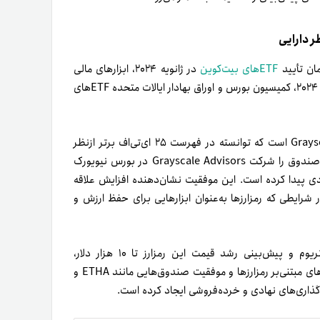
مان تأیید
ETFهای بیت‌کوین
در ژانویه ۲۰۲۴، ابزارهای مالی
جدیدی برای سرمایه‌گذاری در رمزارزها به بازار معرفی شده‌اند. جولای ۲۰۲۴، کمیسیون بورس و اوراق بهادار ایالات متحده ETFهای
یکی از این صندوق‌های برجسته، Grayscale Ethereum Trust (ETHE) است که توانسته در فهرست ۲۵ ای‌تی‌اف برتر از‌نظر
میزان دارایی، رتبه چهارم را با ۵/۳۷ میلیارد دلار به دست آورد. این صندوق را شرکت Grayscale Advisors در بورس نیویورک
 نهادی پیدا کرده است. این موفقیت نشان‌دهنده افزایش علاقه
 شرایطی که رمزارزها به‌عنوان ابزارهایی برای حفظ ارزش و
به‌طور کلی، افزایش بی‌سابقه سرمایه‌گذاری در ETFهای اسپات اتریوم و پیش‌بینی رشد قیمت این رمزارز تا ۱۰ هزار دلار،
نشان‌دهنده تقویت جایگاه اتریوم در بازارهای مالی است. تأیید ETFهای مبتنی‌بر رمزارزها و موفقیت صندوق‌هایی مانند ETHA و