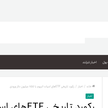
اعتبار خرید کالا
پاداش کیف‌پول تومانی
پول
اخبار تترلند
گیفت کارت
زبا
مهر تترلند
خانه
/
اخبار
/
رکورد تاریخی ETFهای اسپات اتریوم با ۸۵۵ میلیون دلار ورودی
مشخ
اخبار
حسا