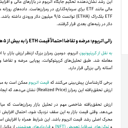
این رشد نشان‌دهنده تحکیم جایگاه اتریوم در بازارهای مالی و افزای
دلار در رتبه‌های بعدی قرار گرفتند.
رالی اتریوم؛ عرضه و تقاضا احتمالاً قیمت ETH را به بیش از ۵ هزار دلار می‌رساند
به نقل از کریتپونیوز
معامله شد. طبق تحلیل‌های کریپتوکوانت‌، پویایی عرضه و تقاضا و
آستانه رالی بزرگی قرار دارد.
برخی کارشناسان پیش‌بینی می‌کنند که
قیمت اتریوم
ارزش تحقق‌یافته این رمزارز (Realized Price) نشان می‌دهد که ایجاد سقف قیمتی درحدود ۵,۲۰۰ دلار برای آن محتمل است.
ارزش تحقق‌یافته شاخصی مهم در تحلیل بازار رمزارزهاست که میان
می‌دهد. وقتی قیمت بازار به این سقف نزدیک شود، احتمال افزایش 
محرک اصلی رشد قیمت اتریوم باشد. این شرایط همراه با افزایش استف
و
توکن‌های غیرقابل‌تعویض (NFT)
و
قراردادهای هوشمند
، از دلایل