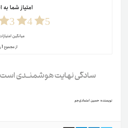
امتیاز شما به ا
3
4
5
میانگین امتیازا
۱
از مجموع
ر
نویسنده:
حسین اعتمادی‌جم