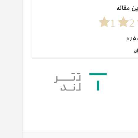
ین مقاله
1
2
۵
ت
از ۵
ای