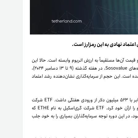
قیمت آن‌ها مستقیماً به ارزش اتریوم وابسته است. حالا این
صندوق‌ها با علاقه بی‌سابقه سرمایه‌گذاران مواجه شده‌اند. طبق داده‌های Sosovalue، در هفته گذشته (۹ تا ۱۳ دسامبر ۲۰۲۴)،
یوم معادل ۸۵۵ میلیون دلار ثبت شده است. این حجم از سرمایه‌گذاری نشان‌دهنده رشد اعتماد
ETF اتریوم بلک‌راک (ETHA) در این جریان پیشتاز بود و سهمی برابر با ۵۲۳ میلیون دلار از ورودی هفتگی داشت. ETF شرکت
Fidelity با نام FETH با جذب ۲۵۹ میلیون دلار ورودی جایگاه دوم را ازآن خود کرد. ETF شرکت گری‌اسکیل به نام ETHE که
شود، در این دوره توجه سرمایه‌گذاران بسیاری را به خود جلب