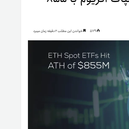
یمات
579
خواندن این مطلب 2 دقیقه زمان میبرد
ج