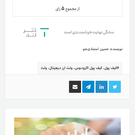
۵
از مجموع
رای
نویسنده:
حسین اعتمادی‌جم
کیف پول، کیف پول اگزودوس، ولت ارز دیجیتال، ولت
توییتر
لینکدین
تلگرام
اشتراک
گذاری
از
طریق
ایمیل