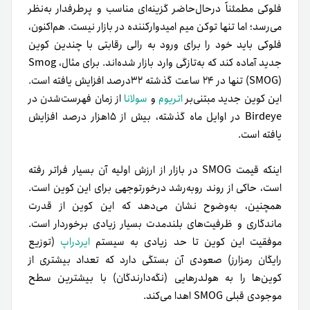
فلوکی مطمئناً در‌حال‌حاضر گزینه‌ای مناسب و پرطرفدار به‌نظر
می‌رسد؛ اما تنها توکن میم امیدوارکننده در بازار نیست. هم‌اکنون،
فلوکی باید خود را برای ورود به رالی رقابتی با چندین کوین
جدید آماده کند که به‌تازگی وارد بازار شده‌اند. برای مثال، Smog
(SMOG) تنها در ۲۴ ساعت گذشته ۳۲درصد افزایش یافته است.
این کوین جدید مبتنی‌بر
اتریوم
و
سولانا
از زمان فهرست‌شدن در
Birdeye در اوایل ماه گذشته، بیش از ۱۵هزار درصد افزایش
یافته است.
اینکه قیمت SMOG در بازار از ارزش اولیه آن بسیار فراتر رفته
است، حاکی از روند روبه‌رشد درخورتوجهی برای این کوین است.
همچنین، به‌وضوح نشان می‌دهد که این کوین از قدرت
ماندگاری و ظرفیت‌های بلندمدت بسیار زیادی برخوردار است.
موفقیت این کوین تا حد زیادی به سیستم
ایردراپ
(توزیع
رایگان رمزارز) صعودی آن بستگی دارد که تعداد بیشتری از
کوین‌ها را به هولدرهایی (نگه‌دارندگان) با بیشترین سطح
موجودی قبلی SMOG اهدا می‌کند.