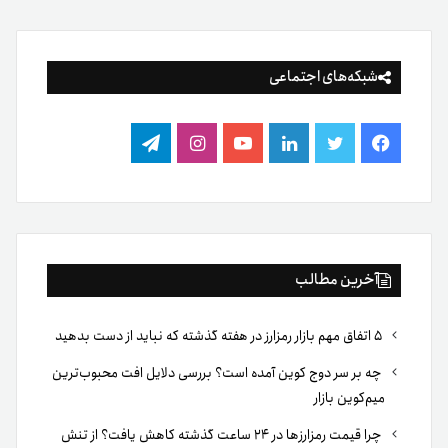
میم‌کوین بازار
چرا قیمت رمزارزها در ۲۴ ساعت گذشته کاهش یافت؟ از تنش
ایران و آمریکا تا فشار فروش در بازار
آیا مرداد ماه معمولا برای بیت‌کوین ماه نزولی است؟ بررسی
عملکرد تاریخی بیت‌کوین در آگوست
پول‌شویی با رمزارزها چقدر واقعیت دارد؟ بررسی آمارها، روش‌ها
و باورهای اشتباه
۵ شاخص آنچین که قبل از خرید بیت‌کوین باید بررسی کنید
ما در تترلند با هدف ایجاد بستری امن به‌منظور تبادل
ارز پایدار تتر با تومان، گامی نو در ارائه سرویس‌های