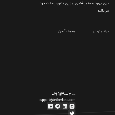
support@tetherland.com
تمام حقوق مادی و معنوی سرویس متعلق به مجموعه تترلند (شرکت سکوی تبادل فردا)
است