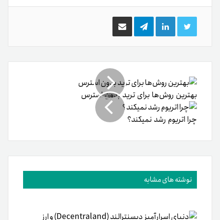
دنیای اسرارآمیز دیسنترالند (Decentraland) و ارز دیجیتال MANA
۹ آذر ۱۴۰۰