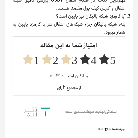
نویسنده:
inarges
توییتر
لینکدین
تلگرام
اشتراک
گذاری
از
طریق
ایمیل
بهترین روش‌ها برای ترید بدون استرس
چرا اتریوم رشد نمیکند؟
نوشته های مشابه