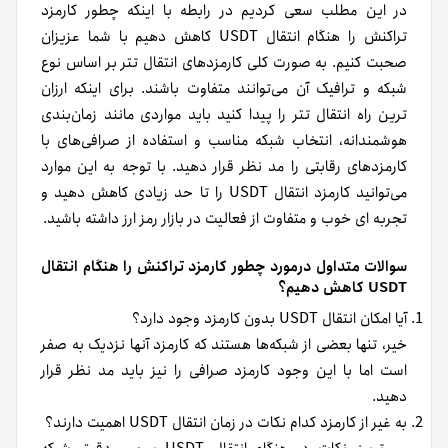
دهید.
به غیر از کارمزد کدام نکات در زمان انتقال USDT اهمیت دارند؟
مهم‌ترین نکات در هنگام انتقال USDT بررسی دقیق شبکه
انتقال و آدرس کیف پول مقصد هستند.
آیا کارمزد شبکه پالیگان نیز پایین است؟
بله، شبکه پالیگان جزء شبکه‌های انتقال تتر با کارمزد پایین به
شمار میرود.
امتیاز شما به این مقاله
1
2
3
4
5
۳
میانگین امتیازات
از ۵
۲
از مجموع
رای