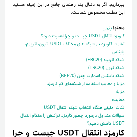
بپردازیم. اگر به دنبال یک راهنمای جامع در این زمینه هستید
این مطلب مخصوص شماست.
محتوا
پنهان
کارمزد انتقال USDT چیست و چرا اهمیت دارد؟
تفاوت کارمزد در شبکه های مختلف USDT: ترون، اتریوم،
بایننس
شبکه اتریوم (ERC20)
شبکه ترون (TRC20)
شبکه بایننس اسمارت چین (BEP20)
مزایا و معایب استفاده از شبکه‌های کم کارمزد
مزایا:
معایب:
نکات امنیتی هنگام انتخاب شبکه انتقال USDT
سوالات متداول درمورد چطور کارمزد تراکنش را هنگام انتقال
USDT کاهش دهیم؟
کارمزد انتقال USDT چیست و چرا