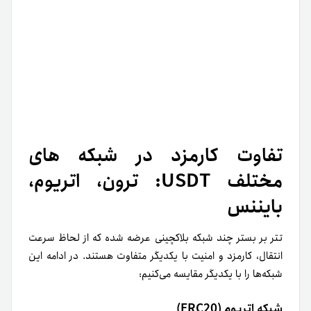
تفاوت کارمزد در شبکه های
مختلف USDT: ترون، اتریوم،
بایننس
تتر بر بستر چند شبکه بلاکچینی عرضه شده که از لحاظ سرعت
انتقال، کارمزد و امنیت با یکدیگر متفاوت هستند. در ادامه این
شبکه‌ها را با یکدیگر مقایسه می‌کنیم:
شبکه اتریوم (ERC20)
نخستین شبکه انتقال USDT که قصد داریم راجع به آن صحبت
کنیم شبکه اتریوم است. این شبکه از نظر مقیاس‌پذیری و امنیت
در سطح بالایی قرار دارد اما به دلیل ساختار کارمزدهای گس
(Gas) و ترافیک زیاد کارمزدهای انتقال آن از دیگر گزینه‌ها بیشتر
است. همچنین با توجه به نوسانات
قیمت اتریوم
، انتخاب این
شبکه برای برخی کاربران هزینه‌برتر می‌شود؛ برای مشاهده قیمت
لحظه‌ای می‌توانید به وب‌سایت تترلند مراجعه کنید.