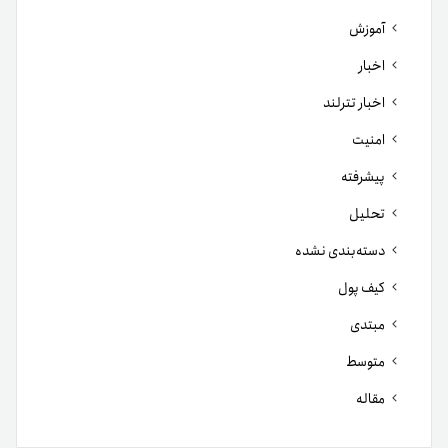
مقاله
شبکه‌های اجتماعی
فیس
توییتر
لینکدین
یوتیوب
اینستاگرام
تلگرام
بوک
آخرین مطالب
۵ اتفاق مهم بازار رمزارز در هفته گذشته که نباید از دست بدهید
چه بر سر دوج کوین آمده است؟ بررسی دلایل افت محبوب‌ترین