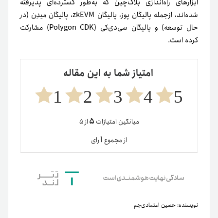
ابزارهای راه‌اندازی بلاک‌چین که به‌طور گسترده‌ای پذیرفته
شده‌اند، از‌جمله پالیگان پوز، پالیگان zkEVM، پالیگان میدِن (در
حال توسعه) و پالیگان سی‌دی‌کی (Polygon CDK) مشارکت
کرده است.
امتیاز شما به این مقاله
1
2
3
4
5
۵
میانگین امتیازات
از ۵
۱
از مجموع
رای
نویسنده:
حسین اعتمادی‌جم