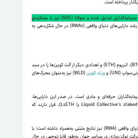
رگذار پرداخته است.
بر اساس داده‌های اخیر، اتریوم (ETH) به محبوب‌ترین ارز در میان سرمایه‌گذاران تبدیل شده و سولانا (SOL) نیز با عملکردی
علاوه‌بر این، روند روبه‌رشد دارایی‌های دنیای واقعی (RWAs) در حال شکل‌دهی به
(BTC)، اتریوم (ETH) و تعدادی دیگر از آلت کوین‌ها را در سبد
ورلد کوین
(WLD) نیز به‌عنوان محرک‌های
ایه‌گذاران حرفه‌ای و عادی است. در صدر این دارایی‌ها،
مشتقات اتریوم، به‌ویژه اتریوم استیک‌شده لیکوئید کالکتیو (Liquid Collective’s staked ETH یا LsETH)، قرار دارند که
ارتباط نزدیک اوندو فایننس (Ondo Finance) با بازار دارایی‌های دنیای واقعی (RWA) نیز نتایج مثبتی به‌همراه داشته است؛ با
 امور مالی سنتی (TradFi) و امور مالی غیرمتمرکز (DeFi)، حرکت توکن‌سازی در سراسر جهان به‌طور قابل‌توجهی در حال