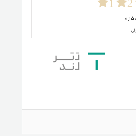
1
2
۵
ت
از ۵
ای