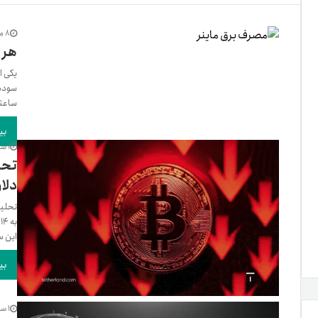
تنظ
8 ماه پیش
هر 
یکی ا
خرو
ساعته
بی
1 سال پیش
دلار
این س
بی
1 سال پیش