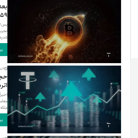
بعد
۵۹هزار دلار رسید
۵درصد کمتر از هفته گذشته...
بی
2 سال پیش
حجم
اتر
معامل
ملکه رم
بی