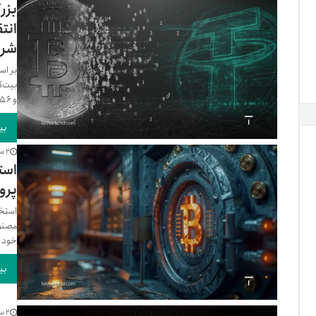
شرک
و ۷۷۵.۶ بیت کوین را دریافت کردند که در...
بی
2 سال پیش
است
پرو
استخر
خود ب
بی
2 سال پیش