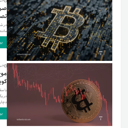
2 سال پیش
صرا
تصا
در شر
مانند
بی
2 سال پیش
موج
کوین به
در یک 
دچار.
بی