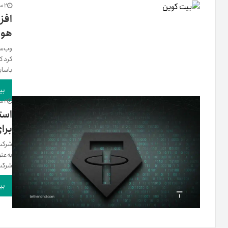
2 سال پیش
افز
هول
کرد ک
باساب
بی
2 سال پیش
است
برا
شرکت 
به‌عن
شرکت‌، Tether قصد دارد به
بی