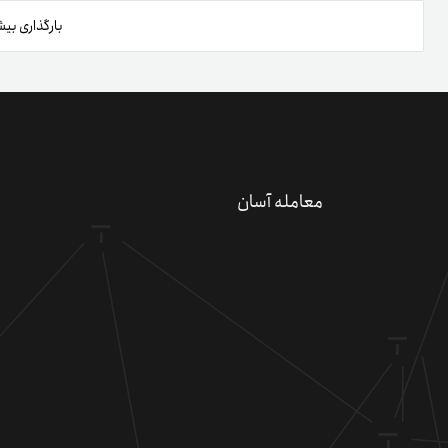
بارگذاری بیش
دعو
کسب 
معامله آسان
کد 