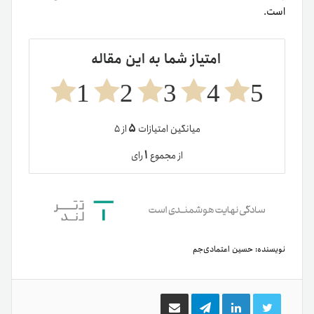
است.
امتیاز شما به این مقاله
1
2
3
4
5
۵
میانگین امتیازات
از ۵
۱
از مجموع
رای
نویسنده:
حسین اعتمادی‌جم
توییتر
لینکدین
تلگرام
اشتراک