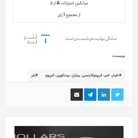
۵
میانگین امتیازات
از ۵
۱
از مجموع
رای
نویسنده:
اخبار، خبر، کریپتوکارنسی، رمزارز، بیت‌کوین، اتریوم
تتر
توییتر
لینکدین
تلگرام
اشتراک
گذاری
از
طریق
ایمیل