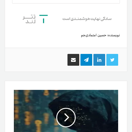
نویسنده:
حسین اعتمادی‌جم
توییتر
لینکدین
تلگرام
اشتراک
گذاری
از
طریق
ایمیل