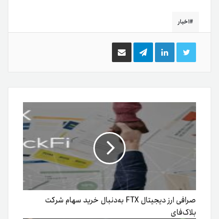
اخبار
توییتر
لینکدین
تلگرام
اشتراک
گذاری
از
طریق
ایمیل
صرافی ارز دیجیتال FTX به‌دنبال خرید سهام شرکت
بلاک‌فای