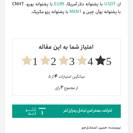
از:
USDT
با پشتوانه دلار آمریکا،
EURt
با پشتوانه یورو، CNHT
با پشتوانه یوآن چین و
MXNT
با پشتوانه پزو مکزیک.
امتیاز شما به این مقاله
1
2
3
4
5
۴
میانگین امتیازات
از ۵
۲
از مجموع
رای
نویسنده:
حسین اعتمادی‌جم