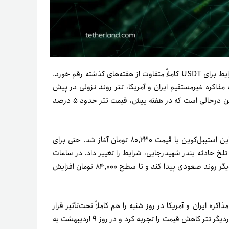
تحلیل قیمت تتر در هفته دوم اردیبهشت ۱۴۰۴، نشان می‌دهد که شرایط برای USDT کاملاً متفاوت از هفته‌های گذشته رقم خورد.
 مذاکره غیرمستقیم ایران و آمریکا، تتر روند نزولی در پیش
بودیم. این درحالی است که در هفته پیش، قیمت تتر حدود ۵ درصد
براساس تحلیل قیمت تتر، در روز شنبه ۶ اردیبهشت ۱۴۰۴ معاملات این استیبل‌کوین با قیمت ۸۰,۲۳۰ تومان آغاز شد. حتی برای
سقوط کرد؛ اما انتشار تلخ حادثه بندر شهید‌رجایی، شرایط را تغییر داد. در ساعات
اولیه وقوع این حادثه، بازار داغ شایعات موجب شد که قیمت تتر باردیگر روند صعودی پیدا کند و تا سطح ۸۴,۰۰۰ تومان افزایش
کره ایران و آمریکا در روز شنبه را هم کاملاً تحت‌تأثیر قرار
داد. بعد‌از گذشت ۳ روز از آن حادثه ناگوار و فروکش‌کردن شایعات، باردیگر تتر کاهش قیمت را تجربه کرد و در روز ۹ اردیبهشت به