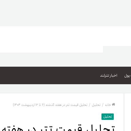
اعتبار خرید کالا
پاداش کیف‌پول تومانی
پول
اخبار تترلند
گیفت کارت
زبا
مهر تترلند
خانه
/
تحلیل
/
تحلیل قیمت تتر در هفته گذشته (۶ تا ۱۲ اردیبهشت ۱۴۰۴)
مشخ
تحلیل
حسا