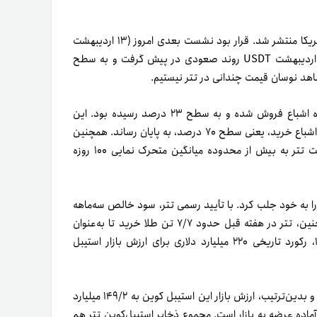
در روزهای پایانی هفته نیز، خبر تعویق دور بعدی مذاکرات ایران و آمریکا منتشر شد. قرار بود نشست بعدی امروز (۱۳ اردیبهشت
۱۴۰۴) برگزار شود که به تعویق افتاد. طبق تحلیل قیمت تتر، در ۱۲ اردیبهشت USDT روند صعودی در پیش گرفت و به سطح
در ابتدای هفته گذشته وارد محدوده اشباع فروش شده و به سطح ۲۳ درصد رسیده بود. این
در‌حالی است که اندیکاتور RSI روز جمعه را با رسیدن به مرز محدوده اشباع خرید، یعنی سطح ۷۰ درصد، به پایان رساند. همچنین
در ۱۲ اردیبهشت و بعد‌از گذشت حدود یک ماه، باردیگر نمودار قیمت تتر به بیش از محدوده میانگین متحرک نمایی ۱۰۰ روزه
ا به‌ خود جلب کرد. با تأیید رسمی تتر، سود خالص سه‌ماهه
ابتدایی سال ۲۰۲۵ این شرکت به بیش از یک‌میلیارد دلار رسید. همچنین، تتر در هفته قبل حدود ۷/۷ تن طلا خرید تا به‌عنوان
استفاده کند. ۱۲ اردیبهشت ۱۴۰۴، رکورد تاریخی ۲۲۰ میلیارد دلاری برای ارزش بازار استیبل
شرکت تتر در ۷ روز گذشته، ۳/۲ میلیارد توکن جدید را روانه بازار کرد و بدین‌ترتیب، ارزش بازار این استیبل کوین به ۱۴۹/۲ میلیارد
 جدید ضرب کرده و آماده عرضه به بازار است. مجموع ذخایر استیبل‌کوین تتر هم