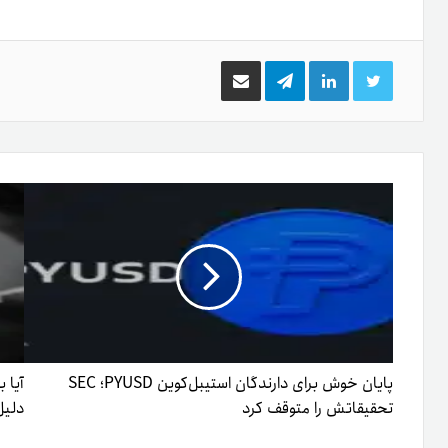
توییتر
لینکدین
تلگرام
اشتراک
گذاری
از
طریق
ایمیل
پایان خوش برای دارندگان استیبل‌کوین PYUSD؛ SEC
تحقیقاتش را متوقف کرد
دلیل