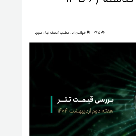
یمات
745
خواندن این مطلب 1 دقیقه زمان میبرد
ج