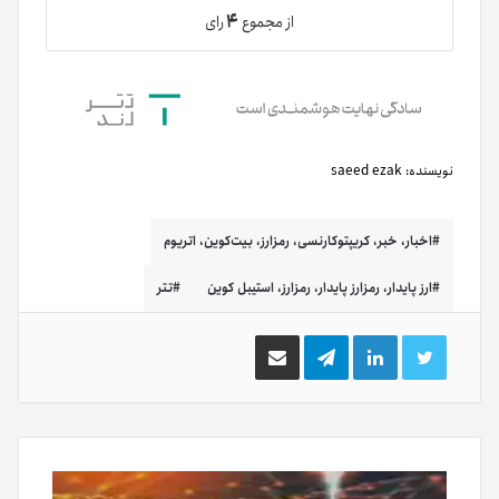
۴
از مجموع
رای
نویسنده:
saeed ezak
اخبار، خبر، کریپتوکارنسی، رمزارز، بیت‌کوین، اتریوم
ارز پایدار، رمزارز پایدار، رمزارز، استیبل کوین
تتر
توییتر
لینکدین
تلگرام
اشتراک
گذاری
از
طریق
ایمیل