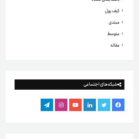
کیف پول
مبتدی
متوسط
مقاله
شبکه‌های اجتماعی
فیس
توییتر
لینکدین
یوتیوب
اینستاگرام
تلگرام
بوک