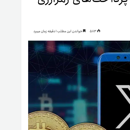
یمات
583
خواندن این مطلب 1 دقیقه زمان میبرد
ج