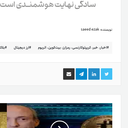
نویسنده:
saeed ezak
اخبار، خبر، کریپتوکارنسی، رمزارز، بیت‌کوین، اتریوم
ارز دیجیتال
بلا
توییتر
لینکدین
تلگرام
اشتراک
گذاری
از
طریق
ایمیل