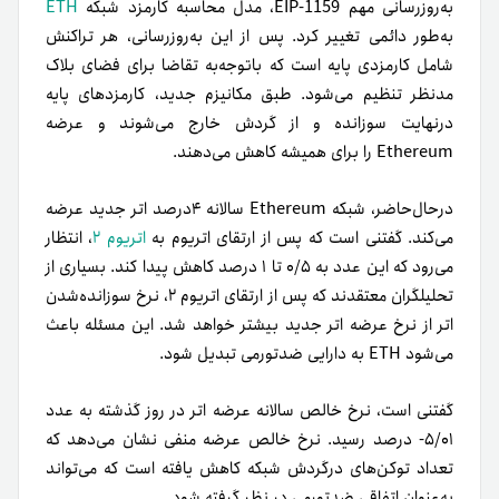
به‌روزرسانی مهم EIP-1159، مدل محاسبه کارمزد شبکه
ETH
به‌طور دائمی تغییر کرد. پس از این به‌روزرسانی، هر تراکنش
شامل کارمزدی پایه است که باتوجه‌به تقاضا برای فضای بلاک
مدنظر تنظیم می‌شود. طبق مکانیزم جدید، کارمزدهای پایه
درنهایت سوزانده و از گردش خارج می‌شوند و عرضه
Ethereum را برای همیشه کاهش می‌دهند.
درحال‌حاضر، شبکه Ethereum سالانه ۴درصد اتر جدید عرضه
می‌کند. گفتنی است که پس از ارتقای اتریوم به
اتریوم ۲
، انتظار
می‌رود که این عدد به ۰/۵ تا ۱ درصد کاهش پیدا کند. بسیاری از
تحلیلگران معتقدند که پس از ارتقای اتریوم ۲، نرخ سوزانده‌شدن
اتر از نرخ عرضه اتر جدید بیشتر خواهد شد. این مسئله باعث
می‌شود ETH به دارایی ضدتورمی تبدیل شود.
گفتنی‌ است، نرخ خالص سالانه عرضه اتر در روز گذشته به عدد
۵/۰۱- درصد رسید. نرخ خالص عرضه منفی نشان می‌دهد که
تعداد توکن‌های درگردش شبکه کاهش یافته است که می‌تواند
به‌عنوان اتفاقی ضد‌تورمی در نظر گرفته شود.