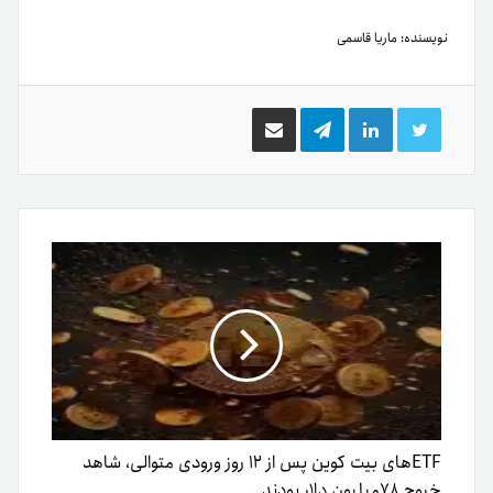
نویسنده:
ماریا قاسمی
توییتر
لینکدین
تلگرام
اشتراک
گذاری
از
طریق
ایمیل
ETFهای بیت کوین پس از ۱۲ روز ورودی متوالی، شاهد
خروج ۷۸میلیون‌ دلار بودند