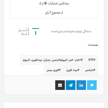
۵
میانگین امتیازات
از ۵
۱
از مجموع
رای
نویسنده:
ETF
اخبار، خبر، کریپتوکارنسی، رمزارز، بیت‌کوین، اتریوم
بایننس
بیت کوین
کوین بیس
توییتر
لینکدین
تلگرام
اشتراک
گذاری
از
طریق
ایمیل