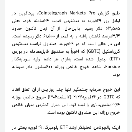
طبق گزارش Cointelegraph Markets Pro، بیت‌کوین در
اوایل روز ۲۹فوریه به بیشترین قیمت ۲۴ساعته خود، یعنی
۶۳,۵۸۵ دلار رسید. بااین‌حال، از آن زمان تاکنون حدود
۳/۳درصد کاهش ‌یافته و به کمتر از ۶۱,۵۰۰ دلار رسیده است.
این در حالی است که در ۲۹‌فوریه، صندوق تراست بیت‌کوین
گری‌اسکیل (GBTC) که اخیراً به صندوق قابل‌معامله در بورس
(ETF) تبدیل شده است، به‌ازای هر داده اولیه سرمایه‌گذار
Farside، شاهد خروج خالص روزانه ۶۰۰میلیون دلار سرمایه
بود.
این خروج‌ سرمایه چشمگیر، تنها چند روز پس از آن اتفاق افتاد
که GBTC در ۲۶‌فوریه۲۰۲۴ (۷اسفند۱۴۰۲) خروج خالص روزانه
۲۲/۴‌میلیون‌دلاری را ثبت کرد. این میزان کمترین میزان خالص
خروج روزانه این صندوق تا‌کنون بوده است.
اریک بالچوناس، تحلیلگر ارشد ETF بلومبرگ، ۲۹‌فوریه پستی در