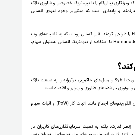
ه رمزنگاری پیش‌گام را با بیومتریک خصوصی و فناوری بلاک
رتمند و پایداری است که مبتنی‌بر وجود نیروی انسانی
در سال ۲۰۱۷، مؤسسان مؤسسه تحقیقاتی پارادایم پروژه Humanode را طراحی کردند. آنان کسانی بودند که به قابلیت‌های وب
۳.۰ خوش‌بین بودند. برای تسلط بر بازار ارز دیجیتال بنیان‌گذاران Humanode با استفاده از بیومتریک انسانی به‌عنوان سهام،
Humanode با استفاده از فناوری بیومتریک، غیرمتمرکزبودن و مقاومت Sybil و مدل‌های حاکمیتی نوآورانه را به صنعت بلاک
و نوآوری در فضاهای فناوری و رمزارز و اقتصاد است.
این پروژه جایگزینی برای اکثر شبکه‌های بلاک چینی است که بر‌اساس الگوریتم‌های اجماع مانند اثبات کار (PoW) و اثبات سهام
از‌نظر قدرت، بلکه به نسبت سرمایه‌گذاری‌های کاربران در
ی‌کنند که به انحصار سرمایه‌ای و استخرهای استخراج منجر