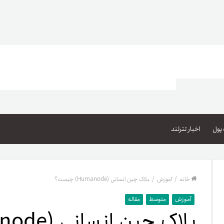
اعتبار خرید کالا
پاداش کیف‌پول تومانی
پول
اخبار تترلند
گیفت کارت
زبا
مهر تترلند
خانه
/
آموزش
/
بلاک چین انسانی (Humanode) چیست؟
مشخ
آموزش
متوسط
مقاله
بلاک چین انسانی (Humanode) چیست؟
حسا