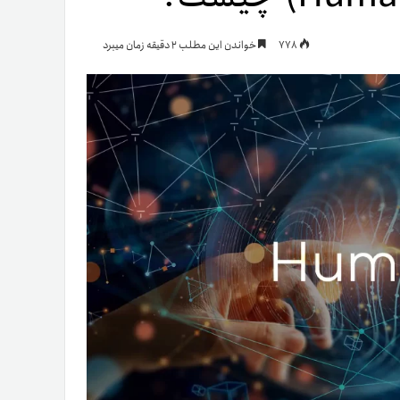
یمات
778
خواندن این مطلب 2 دقیقه زمان میبرد
ج