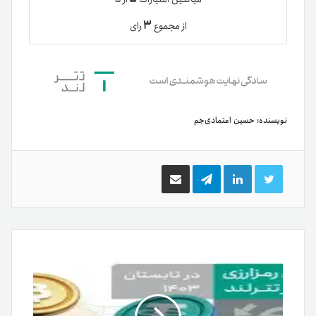
۳
از مجموع
رای
نویسنده:
حسین اعتمادی‌جم
توییتر
لینکدین
تلگرام
اشتراک
گذاری
از
طریق
ایمیل