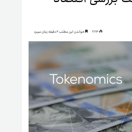
یمات
773
خواندن این مطلب 2 دقیقه زمان میبرد
ج