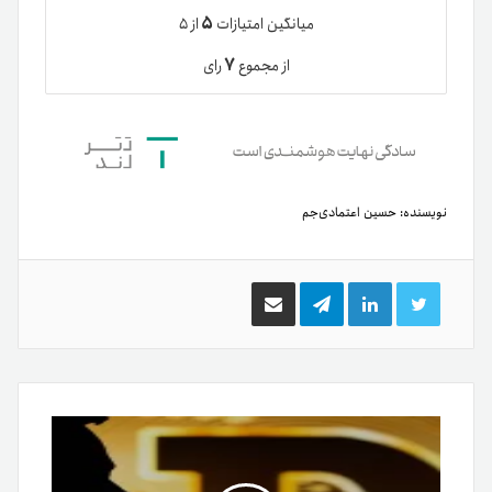
۵
میانگین امتیازات
از ۵
۷
از مجموع
رای
نویسنده:
حسین اعتمادی‌جم
توییتر
لینکدین
تلگرام
اشتراک
گذاری
از
طریق
ایمیل