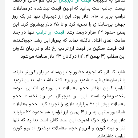
نگاهی به تغییرات
قیمت ارز دیجیتال
ترامپ هم خالی از لطف
نیست. جالب است بدانید که اولین قیمت ثبت‌شده در معاملات
ترامپ برابر با ۰/۱۸ دلار بود. این ارز دیجیتال تنها در یک روز
جهش بی‌سابقه‌ای را تجربه کرد و تا ۷۵ دلار پیشروی کرد. این
یعنی حدود ۴۲ هزار درصد رشد
قیمت ارز ترامپ
تنها در چند
ساعت اتفاق افتاد. ناگفته نماند که پس‌از این رشد خیره‌کننده،
افت قیمت سنگین در قیمت ارز ترامپ رخ داد و در زمان نگارش
این مطلب (۳ بهمن ۱۴۰۳) در کانال ۴۳ دلار معامله می‌شود.
شاید کسانی که تجربه حضور چندین‌ساله در بازار کریپتو دارند،
با نوسان‌های قیمت شدید رمزارزها آشنا باشند؛ اما بدون تردید
ترامپ کوین از‌نظر حجم معاملات در روزهای ابتدایی عرضه
منحصربه‌فرد است. این ارز دیجیتال در روز نخست حجم
معاملات بیش از ۵۰ میلیارد دلاری را تجربه کرد. حجم معاملات
شبانه‌روز منتهی به روز ۳ بهمن ارز ترامپ هم حدود ۲۲ میلیارد
دلار بود. برای درک اهمیت این عدد کافی است بدانید که تنها
تتر و بیت کوین و اتریوم حجم معاملات بیشتری از میم کوین
ترامپ داشته‌اند.