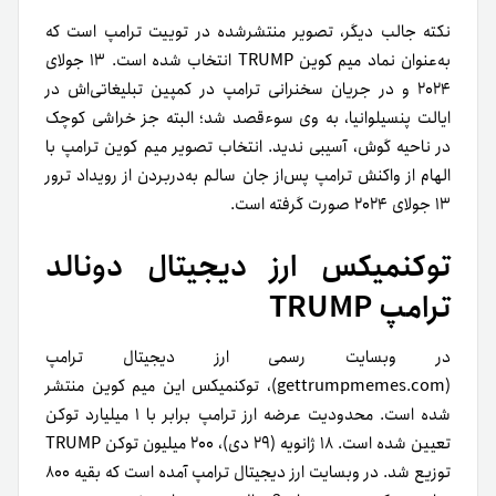
نکته جالب دیگر، تصویر منتشر‌شده در توییت ترامپ است که
به‌عنوان نماد میم کوین TRUMP انتخاب شده است. ۱۳ جولای
۲۰۲۴ و در جریان سخنرانی ترامپ در کمپین تبلیغاتی‌اش در
ایالت پنسیلوانیا، به وی سوءقصد شد؛ البته جز خراشی کوچک
در ناحیه گوش، آسیبی ندید. انتخاب تصویر میم کوین ترامپ با
الهام از واکنش ترامپ پس‌از جان سالم به‌در‌بردن از رویداد ترور
۱۳ جولای ۲۰۲۴ صورت گرفته است.
توکنمیکس ارز دیجیتال دونالد
ترامپ TRUMP
در وبسایت رسمی ارز دیجیتال ترامپ
(gettrumpmemes.com)، توکنمیکس این میم کوین منتشر
شده است. محدودیت عرضه ارز ترامپ برابر با ۱ میلیارد توکن
تعیین شده است. ۱۸ ژانویه (۲۹ دی)، ۲۰۰ میلیون توکن TRUMP
توزیع شد. در وبسایت ارز دیجیتال ترامپ آمده است که بقیه ۸۰۰